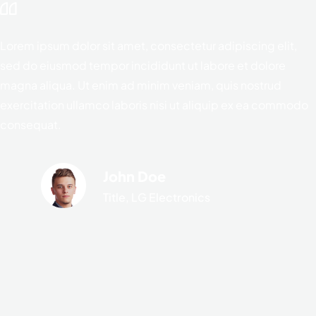
Lorem ipsum dolor sit amet, consectetur adipiscing elit,
sed do eiusmod tempor incididunt ut labore et dolore
magna aliqua. Ut enim ad minim veniam, quis nostrud
exercitation ullamco laboris nisi ut aliquip ex ea commodo
consequat.
John Doe
Title, LG Electronics